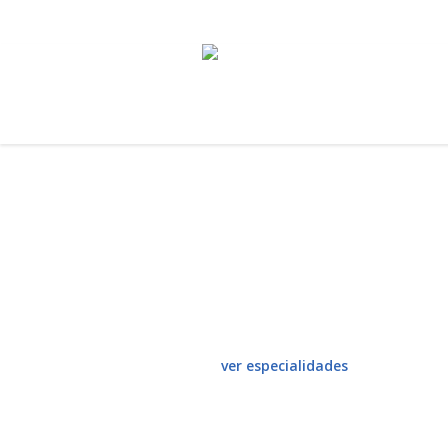
solicitar cita
contacto
info@cmbalb
Información para el pacient
ver especialidades