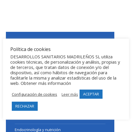
Otras especialidades
Política de cookies
DESARROLLOS SANITARIOS MADRILEÑOS SL utiliza
Análisis clinicos
cookies técnicas, de personalización y análisis, propias y
de terceros, que tratan datos de conexión y/o del
dispositivo, así como hábitos de navegación para
Alergología
facilitarle la misma y analizar estadísticas del uso de la
web. Obtener más información
Angiología y Cirugía vascular
ACEPTAR
Configuración de cookies
Leer más
Cardiología
RECHAZAR
Dermatología
Dermocosmética
Endocrinología y nutrición