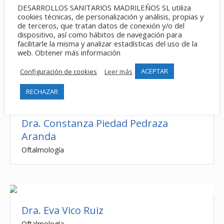
DESARROLLOS SANITARIOS MADRILEÑOS SL utiliza
cookies técnicas, de personalización y análisis, propias y
de terceros, que tratan datos de conexión y/o del
dispositivo, así como hábitos de navegación para
facilitarle la misma y analizar estadísticas del uso de la
Dr. José María Rodríguez Vallejo
web. Obtener más información
Urología
ACEPTAR
Configuración de cookies
Leer más
RECHAZAR
Dra. Constanza Piedad Pedraza
Aranda
Oftalmología
Dra. Eva Vico Ruiz
Oftalmología