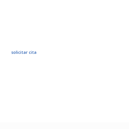
Equipo Médico
Somos un centro multiespecialidades con
especialistas de alta calidad, no solamente
científica sino también humana.
solicitar cita