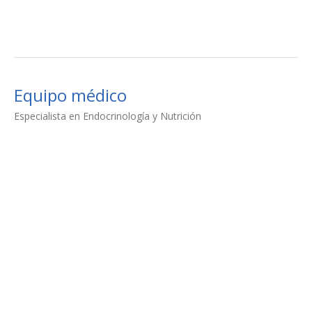
Equipo médico
Especialista en Endocrinología y Nutrición
Dra. Myriam Belmar Olivares
Endocrinología y nutrición