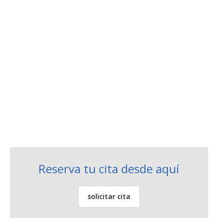
Dra. Tania Maybel Espinosa Reyes
Endocrinología y nutrición
Reserva tu cita desde aquí
solicitar cita